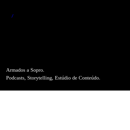
Skip
to
main
content
Armados a Sopro.
Podcasts, Storytelling, Estúdio de Conteúdo.
Duas
Condé+
e
Como
PODCAST
Tanto
PODCAST
É?
Duas e Tanto
PODCAST
Condé+