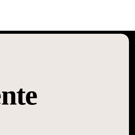
 Os Onze
nte