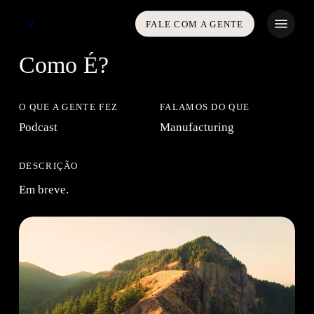
Skip
Menu
FALE COM A GENTE
to
main
Como É?
content
O QUE A GENTE FEZ
FALAMOS DO QUE
Podcast
Manufacturing
DESCRIÇÃO
Em breve.