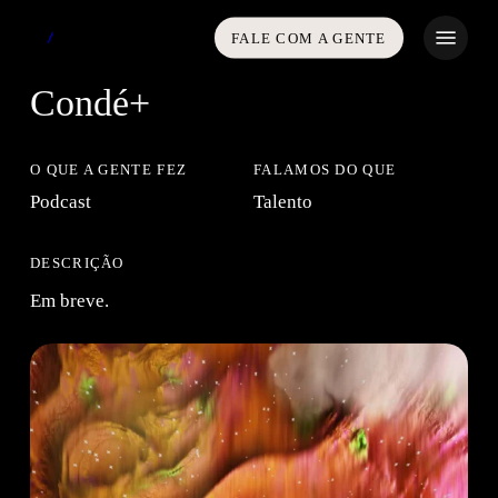
Skip
Menu
FALE COM A GENTE
to
main
Condé+
content
O QUE A GENTE FEZ
FALAMOS DO QUE
Podcast
Talento
DESCRIÇÃO
Em breve.